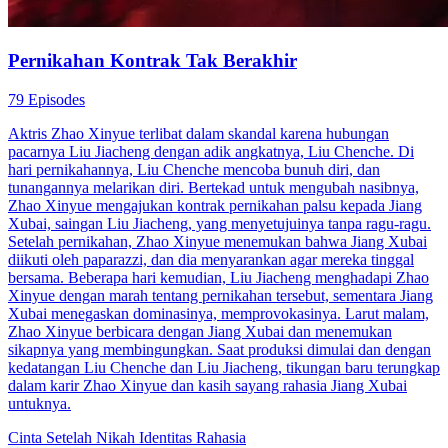
Pernikahan Kontrak Tak Berakhir
79 Episodes
Aktris Zhao Xinyue terlibat dalam skandal karena hubungan
pacarnya Liu Jiacheng dengan adik angkatnya, Liu Chenche. Di
hari pernikahannya, Liu Chenche mencoba bunuh diri, dan
tunangannya melarikan diri. Bertekad untuk mengubah nasibnya,
Zhao Xinyue mengajukan kontrak pernikahan palsu kepada Jiang
Xubai, saingan Liu Jiacheng, yang menyetujuinya tanpa ragu-ragu.
Setelah pernikahan, Zhao Xinyue menemukan bahwa Jiang Xubai
diikuti oleh paparazzi, dan dia menyarankan agar mereka tinggal
bersama. Beberapa hari kemudian, Liu Jiacheng menghadapi Zhao
Xinyue dengan marah tentang pernikahan tersebut, sementara Jiang
Xubai menegaskan dominasinya, memprovokasinya. Larut malam,
Zhao Xinyue berbicara dengan Jiang Xubai dan menemukan
sikapnya yang membingungkan. Saat produksi dimulai dan dengan
kedatangan Liu Chenche dan Liu Jiacheng, tikungan baru terungkap
dalam karir Zhao Xinyue dan kasih sayang rahasia Jiang Xubai
untuknya.
Cinta Setelah Nikah
Identitas Rahasia