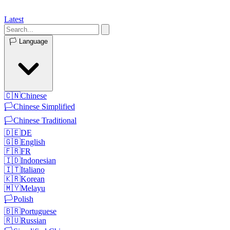
Latest
🏳️
Language
🇨🇳
Chinese
🏳️
Chinese Simplified
🏳️
Chinese Traditional
🇩🇪
DE
🇬🇧
English
🇫🇷
FR
🇮🇩
Indonesian
🇮🇹
Italiano
🇰🇷
Korean
🇲🇾
Melayu
🏳️
Polish
🇧🇷
Portuguese
🇷🇺
Russian