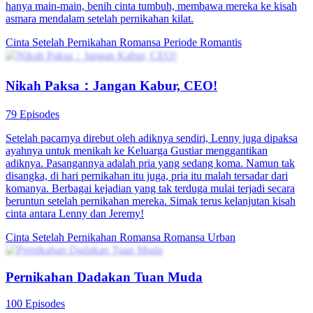
hanya main-main, benih cinta tumbuh, membawa mereka ke kisah
asmara mendalam setelah pernikahan kilat.
Cinta Setelah Pernikahan
Romansa
Periode Romantis
Nikah Paksa：Jangan Kabur, CEO!
79 Episodes
Setelah pacarnya direbut oleh adiknya sendiri, Lenny juga dipaksa
ayahnya untuk menikah ke Keluarga Gustiar menggantikan
adiknya. Pasangannya adalah pria yang sedang koma. Namun tak
disangka, di hari pernikahan itu juga, pria itu malah tersadar dari
komanya. Berbagai kejadian yang tak terduga mulai terjadi secara
beruntun setelah pernikahan mereka. Simak terus kelanjutan kisah
cinta antara Lenny dan Jeremy!
Cinta Setelah Pernikahan
Romansa
Romansa Urban
Pernikahan Dadakan Tuan Muda
100 Episodes