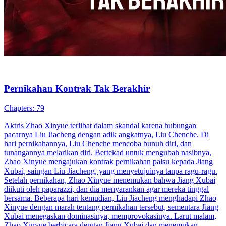
Pernikahan Kontrak Tak Berakhir
Chapters: 79
Aktris Zhao Xinyue terlibat dalam skandal karena hubungan
pacarnya Liu Jiacheng dengan adik angkatnya, Liu Chenche. Di
hari pernikahannya, Liu Chenche mencoba bunuh diri, dan
tunangannya melarikan diri. Bertekad untuk mengubah nasibnya,
Zhao Xinyue mengajukan kontrak pernikahan palsu kepada Jiang
Xubai, saingan Liu Jiacheng, yang menyetujuinya tanpa ragu-ragu.
Setelah pernikahan, Zhao Xinyue menemukan bahwa Jiang Xubai
diikuti oleh paparazzi, dan dia menyarankan agar mereka tinggal
bersama. Beberapa hari kemudian, Liu Jiacheng menghadapi Zhao
Xinyue dengan marah tentang pernikahan tersebut, sementara Jiang
Xubai menegaskan dominasinya, memprovokasinya. Larut malam,
Zhao Xinyue berbicara dengan Jiang Xubai dan menemukan