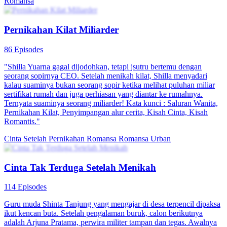
Romansa
Pernikahan Kilat Miliarder
86 Episodes
"Shilla Yuarna gagal dijodohkan, tetapi jsutru bertemu dengan
seorang sopirnya CEO. Setelah menikah kilat, Shilla menyadari
kalau suaminya bukan seorang sopir ketika melihat puluhan miliar
sertifikat rumah dan juga perhiasan yang diantar ke rumahnya.
Ternyata suaminya seorang miliarder! Kata kunci : Saluran Wanita,
Pernikahan Kilat, Penyimpangan alur cerita, Kisah Cinta, Kisah
Romantis."
Cinta Setelah Pernikahan
Romansa
Romansa Urban
Cinta Tak Terduga Setelah Menikah
114 Episodes
Guru muda Shinta Tanjung yang mengajar di desa terpencil dipaksa
ikut kencan buta. Setelah pengalaman buruk, calon berikutnya
adalah Arjuna Pratama, perwira militer tampan dan tegas. Awalnya