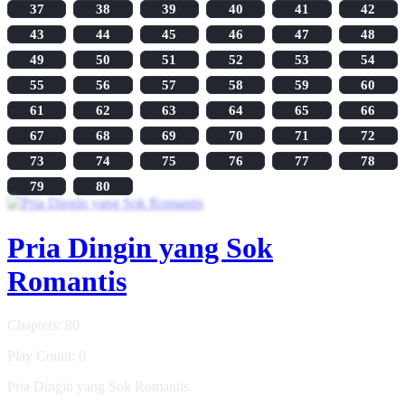
37
38
39
40
41
42
43
44
45
46
47
48
49
50
51
52
53
54
55
56
57
58
59
60
61
62
63
64
65
66
67
68
69
70
71
72
73
74
75
76
77
78
79
80
Pria Dingin yang Sok
Romantis
Chapters: 80
Play Count: 0
Pria Dingin yang Sok Romantis