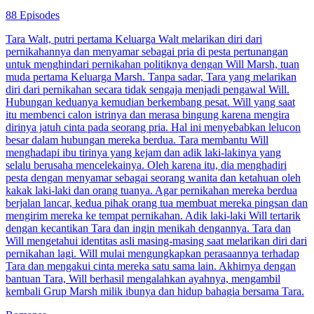
88 Episodes
Tara Walt, putri pertama Keluarga Walt melarikan diri dari
pernikahannya dan menyamar sebagai pria di pesta pertunangan
untuk menghindari pernikahan politiknya dengan Will Marsh, tuan
muda pertama Keluarga Marsh. Tanpa sadar, Tara yang melarikan
diri dari pernikahan secara tidak sengaja menjadi pengawal Will.
Hubungan keduanya kemudian berkembang pesat. Will yang saat
itu membenci calon istrinya dan merasa bingung karena mengira
dirinya jatuh cinta pada seorang pria. Hal ini menyebabkan lelucon
besar dalam hubungan mereka berdua. Tara membantu Will
menghadapi ibu tirinya yang kejam dan adik laki-lakinya yang
selalu berusaha mencelekainya. Oleh karena itu, dia menghadiri
pesta dengan menyamar sebagai seorang wanita dan ketahuan oleh
kakak laki-laki dan orang tuanya. Agar pernikahan mereka berdua
berjalan lancar, kedua pihak orang tua membuat mereka pingsan dan
mengirim mereka ke tempat pernikahan. Adik laki-laki Will tertarik
dengan kecantikan Tara dan ingin menikah dengannya. Tara dan
Will mengetahui identitas asli masing-masing saat melarikan diri dari
pernikahan lagi. Will mulai mengungkapkan perasaannya terhadap
Tara dan mengakui cinta mereka satu sama lain. Akhirnya dengan
bantuan Tara, Will berhasil mengalahkan ayahnya, mengambil
kembali Grup Marsh milik ibunya dan hidup bahagia bersama Tara.