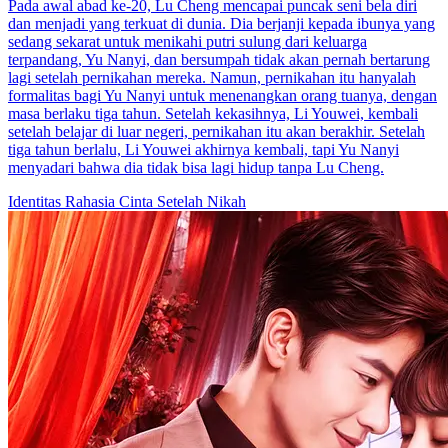
Pada awal abad ke-20, Lu Cheng mencapai puncak seni bela diri
dan menjadi yang terkuat di dunia. Dia berjanji kepada ibunya yang
sedang sekarat untuk menikahi putri sulung dari keluarga
terpandang, Yu Nanyi, dan bersumpah tidak akan pernah bertarung
lagi setelah pernikahan mereka. Namun, pernikahan itu hanyalah
formalitas bagi Yu Nanyi untuk menenangkan orang tuanya, dengan
masa berlaku tiga tahun. Setelah kekasihnya, Li Youwei, kembali
setelah belajar di luar negeri, pernikahan itu akan berakhir. Setelah
tiga tahun berlalu, Li Youwei akhirnya kembali, tapi Yu Nanyi
menyadari bahwa dia tidak bisa lagi hidup tanpa Lu Cheng.
Identitas Rahasia
Cinta Setelah Nikah