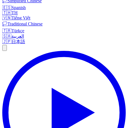
🏳️
Simplified Chinese
🇪🇸
Spanish
🇹🇭
TH
🇻🇳
Tiếng Việt
🏳️
Traditional Chinese
🇹🇷
Türkçe
🇸🇦
العربية
🇯🇵
日本語