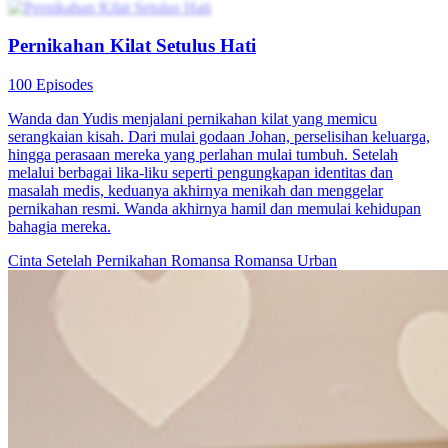
Pernikahan Kilat Setulus Hati
100 Episodes
Wanda dan Yudis menjalani pernikahan kilat yang memicu
serangkaian kisah. Dari mulai godaan Johan, perselisihan keluarga,
hingga perasaan mereka yang perlahan mulai tumbuh. Setelah
melalui berbagai lika-liku seperti pengungkapan identitas dan
masalah medis, keduanya akhirnya menikah dan menggelar
pernikahan resmi. Wanda akhirnya hamil dan memulai kehidupan
bahagia mereka.
Cinta Setelah Pernikahan
Romansa
Romansa Urban