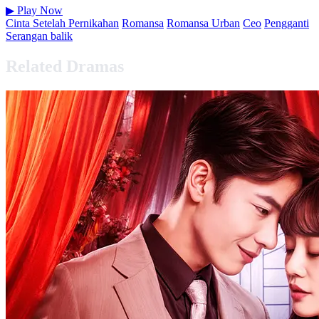
▶
Play Now
Cinta Setelah Pernikahan
Romansa
Romansa Urban
Ceo
Pengganti
Serangan balik
Related Dramas