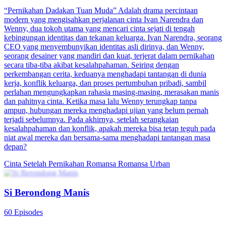
“Pernikahan Dadakan Tuan Muda” Adalah drama percintaan
modern yang mengisahkan perjalanan cinta Ivan Narendra dan
Wenny, dua tokoh utama yang mencari cinta sejati di tengah
kebingungan identitas dan tekanan keluarga. Ivan Narendra, seorang
CEO yang menyembunyikan identitas asli dirinya, dan Wenny,
seorang desainer yang mandiri dan kuat, terjerat dalam pernikahan
secara tiba-tiba akibat kesalahpahaman. Seiring dengan
perkembangan cerita, keduanya menghadapi tantangan di dunia
kerja, konflik keluarga, dan proses pertumbuhan pribadi, sambil
perlahan mengungkapkan rahasia masing-masing, merasakan manis
dan pahitnya cinta. Ketika masa lalu Wenny terungkap tanpa
ampun, hubungan mereka menghadapi ujian yang belum pernah
terjadi sebelumnya. Pada akhirnya, setelah serangkaian
kesalahpahaman dan konflik, apakah mereka bisa tetap teguh pada
niat awal mereka dan bersama-sama menghadapi tantangan masa
depan?
Cinta Setelah Pernikahan
Romansa
Romansa Urban
Si Berondong Manis
60 Episodes