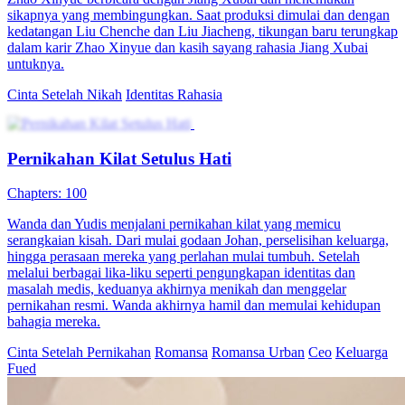
sikapnya yang membingungkan. Saat produksi dimulai dan dengan
kedatangan Liu Chenche dan Liu Jiacheng, tikungan baru terungkap
dalam karir Zhao Xinyue dan kasih sayang rahasia Jiang Xubai
untuknya.
Cinta Setelah Nikah
Identitas Rahasia
Pernikahan Kilat Setulus Hati
Chapters: 100
Wanda dan Yudis menjalani pernikahan kilat yang memicu
serangkaian kisah. Dari mulai godaan Johan, perselisihan keluarga,
hingga perasaan mereka yang perlahan mulai tumbuh. Setelah
melalui berbagai lika-liku seperti pengungkapan identitas dan
masalah medis, keduanya akhirnya menikah dan menggelar
pernikahan resmi. Wanda akhirnya hamil dan memulai kehidupan
bahagia mereka.
Cinta Setelah Pernikahan
Romansa
Romansa Urban
Ceo
Keluarga
Fued