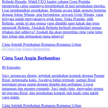
Belinda Husada, Wakil CEO kantor cabang Grup Pramita,
memergoki calon suaminya berselingkuh di hari pernikahan mereka.
Usai membatalkan pernikahan, Belinda secara tidak sengaja bertemu
dengan Johan Winata, pria berondong, pewaris Grup Winata, yang
ternyata sudah menyukainya sejak lama. Siska Pramita, adik
Belinda, selalu iri atas semua yang dimiliki sang kakak dan terus
mengusik Belinda. Akankah Belinda berhasil menghindari semua
jebakan dari adiknya? Apakah dia akan menerima cinta yang tulus
dari Johan dan melupakan masa lalunya?
Cinta Setelah Pernikahan
Romansa
Romansa Urban
Cinta Saat Angin Berhembus
80 Episodes
Suci, pengacara dingin, terjebak pernikahan kontrak dengan Paman
Rizal, pengusaha kaku. Awalnya hidup terpisah, namun Rizal
menjalani peran suami dengan disiplin dan perhatian. Lewat
tantangan dan momen romantis, Suci jatuh cinta, menyadari semua
ini rencana Rizal, dan pernikahan kontrak jadi kisah cinta takdir
yang indah.
Cinta Setelah Pernikahan
Romansa
Romansa Urban