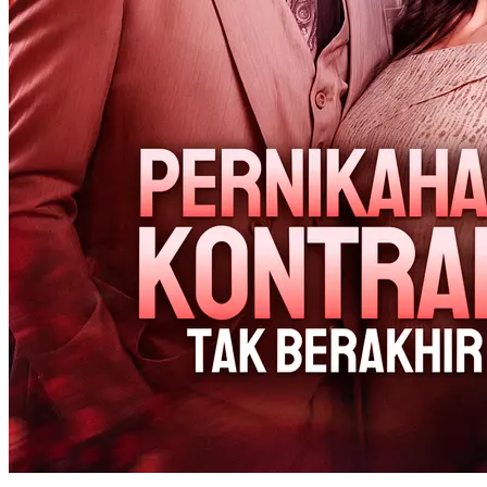
antara Mu Nianci dan Meng Yanchen, dua orang asing yang belum
saling mengenal, menandai awal babak baru dalam hidupnya. Saat
mereka mencoba menavigasi pernikahan yang tak terduga ini,
kekuatan dan tekad Mu Nianci akan diuji. Di tengah tekanan dari
keluarganya, terutama bibinya dan sepupunya, ia belajar untuk
menyeimbangkan pertumbuhan pribadinya dengan dinamika
kompleks pernikahan barunya. Dengan Meng Yanchen di sisinya,
Mu Nianci memulai perjalanan untuk merebut kembali
kehidupannya dan menemukan kembali makna cinta sejati serta
kebebasan hidup.
Identitas Rahasia
Cinta Setelah Nikah
Setelah Sekian Lama
50 Episodes
Hubungan rahasia lima tahun berubah jadi pernikahan karena
kehamilan yang tak terduga. Saat Grace mengharapkan cinta yang
sesungguhnya dan Andrew terikat oleh kewajiban, rahasia masa lalu
mereka kembali muncul. Apakah pernikahan ini hanya bagian dari
sandiwara atau sebuah takdir yang tertunda?
Cinta Setelah Pernikahan
Romansa
Romansa Urban