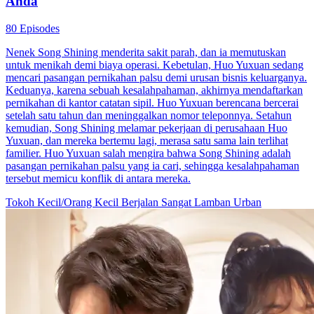
depan?
Cinta Setelah Pernikahan
Romansa
Romansa Urban
Nikah Paksa：Jangan Kabur, CEO!
79 Episodes
Setelah pacarnya direbut oleh adiknya sendiri, Lenny juga dipaksa
ayahnya untuk menikah ke Keluarga Gustiar menggantikan
adiknya. Pasangannya adalah pria yang sedang koma. Namun tak
disangka, di hari pernikahan itu juga, pria itu malah tersadar dari
komanya. Berbagai kejadian yang tak terduga mulai terjadi secara
beruntun setelah pernikahan mereka. Simak terus kelanjutan kisah
cinta antara Lenny dan Jeremy!
Cinta Setelah Pernikahan
Romansa
Romansa Urban
Pernikahan Kilat Setulus Hati
100 Episodes