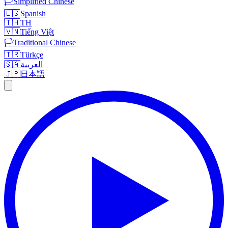
🏳️
Simplified Chinese
🇪🇸
Spanish
🇹🇭
TH
🇻🇳
Tiếng Việt
🏳️
Traditional Chinese
🇹🇷
Türkçe
🇸🇦
العربية
🇯🇵
日本語