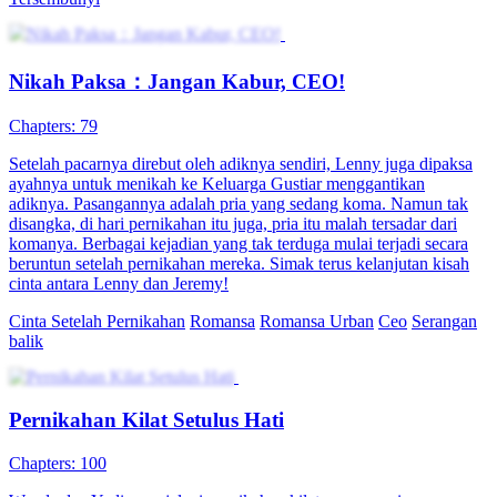
Setelah pertemuan tak terduga dengan Yanto Laksana, Suri
mendapati dirinya hamil. Trauma masa lalu membuatnya ragu pada
cinta dan pernikahan, namun demi sang anak, ia memilih menikah
diam-diam dengan Yanto. Seiring waktu, kehangatan dan perhatian
Yanto perlahan membuka hati Suri, hingga akhirnya mereka
menemukan cinta sejati.
Cinta Setelah Pernikahan
Romansa
Romansa Urban
Cinta Saat Angin Berhembus
80 Episodes
Suci, pengacara dingin, terjebak pernikahan kontrak dengan Paman
Rizal, pengusaha kaku. Awalnya hidup terpisah, namun Rizal
menjalani peran suami dengan disiplin dan perhatian. Lewat
tantangan dan momen romantis, Suci jatuh cinta, menyadari semua
ini rencana Rizal, dan pernikahan kontrak jadi kisah cinta takdir
yang indah.
Cinta Setelah Pernikahan
Romansa
Romansa Urban