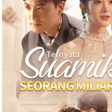
Wanda dan Yudis menjalani pernikahan kilat yang memicu
serangkaian kisah. Dari mulai godaan Johan, perselisihan keluarga,
hingga perasaan mereka yang perlahan mulai tumbuh. Setelah
melalui berbagai lika-liku seperti pengungkapan identitas dan
masalah medis, keduanya akhirnya menikah dan menggelar
pernikahan resmi. Wanda akhirnya hamil dan memulai kehidupan
bahagia mereka.
Cinta Setelah Pernikahan
Romansa
Romansa Urban