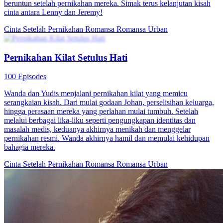
Xinyue dengan marah tentang pernikahan tersebut, sementara Jiang
Xubai menegaskan dominasinya, memprovokasinya. Larut malam,
Zhao Xinyue berbicara dengan Jiang Xubai dan menemukan
sikapnya yang membingungkan. Saat produksi dimulai dan dengan
kedatangan Liu Chenche dan Liu Jiacheng, tikungan baru terungkap
dalam karir Zhao Xinyue dan kasih sayang rahasia Jiang Xubai
untuknya.
Cinta Setelah Nikah
Identitas Rahasia