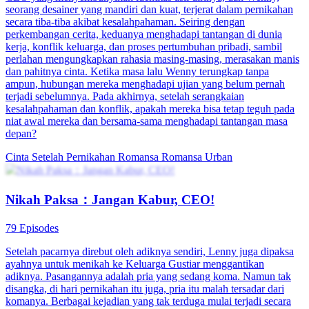
Pernikahan Kontrak Tak Berakhir
79 Episodes
Aktris Zhao Xinyue terlibat dalam skandal karena hubungan
pacarnya Liu Jiacheng dengan adik angkatnya, Liu Chenche. Di
hari pernikahannya, Liu Chenche mencoba bunuh diri, dan
tunangannya melarikan diri. Bertekad untuk mengubah nasibnya,
Zhao Xinyue mengajukan kontrak pernikahan palsu kepada Jiang
Xubai, saingan Liu Jiacheng, yang menyetujuinya tanpa ragu-ragu.
Setelah pernikahan, Zhao Xinyue menemukan bahwa Jiang Xubai
diikuti oleh paparazzi, dan dia menyarankan agar mereka tinggal
bersama. Beberapa hari kemudian, Liu Jiacheng menghadapi Zhao