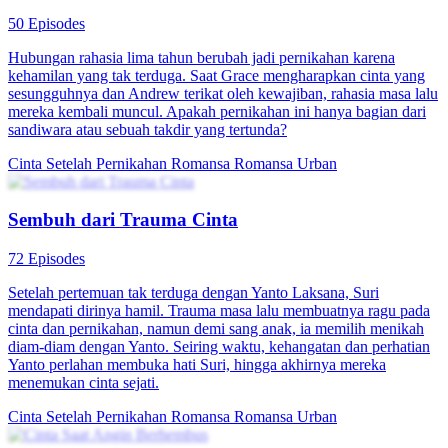
kemudian, Song Shining melamar pekerjaan di perusahaan Huo
Yuxuan, dan mereka bertemu lagi, merasa satu sama lain terlihat
familier. Huo Yuxuan salah mengira bahwa Song Shining adalah
pasangan pernikahan palsu yang ia cari, sehingga kesalahpahaman
tersebut memicu konflik di antara mereka.
Tokoh Kecil/Orang Kecil
Berjalan Sangat Lamban
Urban