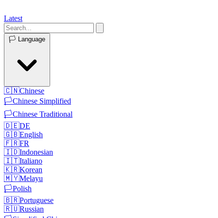
Latest
🏳️
Language
🇨🇳
Chinese
🏳️
Chinese Simplified
🏳️
Chinese Traditional
🇩🇪
DE
🇬🇧
English
🇫🇷
FR
🇮🇩
Indonesian
🇮🇹
Italiano
🇰🇷
Korean
🇲🇾
Melayu
🏳️
Polish
🇧🇷
Portuguese
🇷🇺
Russian