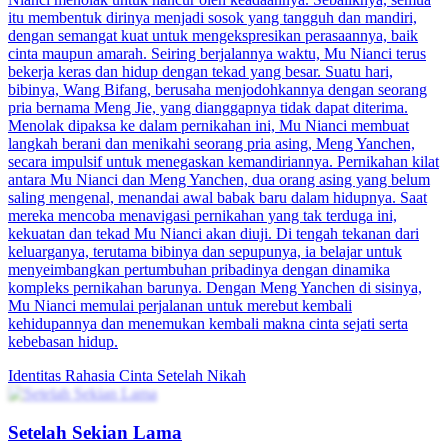
Direktur Huo, anak magang baru sepertinya istri
Anda
80 Episodes
Nenek Song Shining menderita sakit parah, dan ia memutuskan
untuk menikah demi biaya operasi. Kebetulan, Huo Yuxuan sedang
mencari pasangan pernikahan palsu demi urusan bisnis keluarganya.
Keduanya, karena sebuah kesalahpahaman, akhirnya mendaftarkan
pernikahan di kantor catatan sipil. Huo Yuxuan berencana bercerai
setelah satu tahun dan meninggalkan nomor teleponnya. Setahun