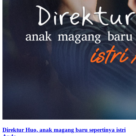
Pernikahan Dadakan Tuan Muda
100 Episodes
“Pernikahan Dadakan Tuan Muda” Adalah drama percintaan
modern yang mengisahkan perjalanan cinta Ivan Narendra dan
Wenny, dua tokoh utama yang mencari cinta sejati di tengah
kebingungan identitas dan tekanan keluarga. Ivan Narendra, seorang
CEO yang menyembunyikan identitas asli dirinya, dan Wenny,
seorang desainer yang mandiri dan kuat, terjerat dalam pernikahan
secara tiba-tiba akibat kesalahpahaman. Seiring dengan
perkembangan cerita, keduanya menghadapi tantangan di dunia
kerja, konflik keluarga, dan proses pertumbuhan pribadi, sambil
perlahan mengungkapkan rahasia masing-masing, merasakan manis
dan pahitnya cinta. Ketika masa lalu Wenny terungkap tanpa
ampun, hubungan mereka menghadapi ujian yang belum pernah
terjadi sebelumnya. Pada akhirnya, setelah serangkaian
kesalahpahaman dan konflik, apakah mereka bisa tetap teguh pada
niat awal mereka dan bersama-sama menghadapi tantangan masa