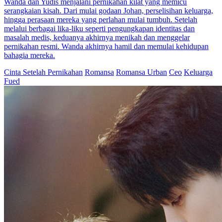
Pernikahan Penuh Intrik
Chapters: 78
Putri Adinda adalah putri keluarga kaya, hancur setelah dikhianati
Arga Wijaya. Dalam keadaan mabuk, ia bermalam dengan pria
misterius. Karena tekanan kakeknya, ia menikah kilat, lalu sadar
suaminya adalah Raka Pratama, paman sahabatnya sekaligus
penguasa bisnis. Dari pernikahan tak terduga itu, cinta dan konflik
pun dimulai.
Cinta Setelah Pernikahan
Romansa
Ceo
Serangan balik
Menghancurkan
Identitas Tersembunyi
Cinta Satu Malam
Cinta
yang manis