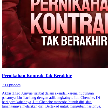
Related Dramas
Pernikahan Penuh Intrik
78 Episodes
Putri Adinda adalah putri keluarga kaya, hancur setelah dikhianati
Arga Wijaya. Dalam keadaan mabuk, ia bermalam dengan pria
misterius. Karena tekanan kakeknya, ia menikah kilat, lalu sadar
suaminya adalah Raka Pratama, paman sahabatnya sekaligus
penguasa bisnis. Dari pernikahan tak terduga itu, cinta dan konflik
pun dimulai.
Cinta Setelah Pernikahan
Romansa
Ceo