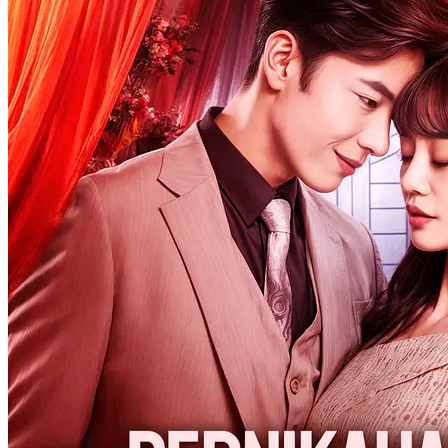
Pria Dingin yang Sok
Romantis
Chapters: 80
Play Count: 0
Pria Dingin yang Sok Romantis
▶
Play Now
Cinta Setelah Pernikahan
Romansa
Romansa Urban
Ceo
Pengganti
Serangan balik