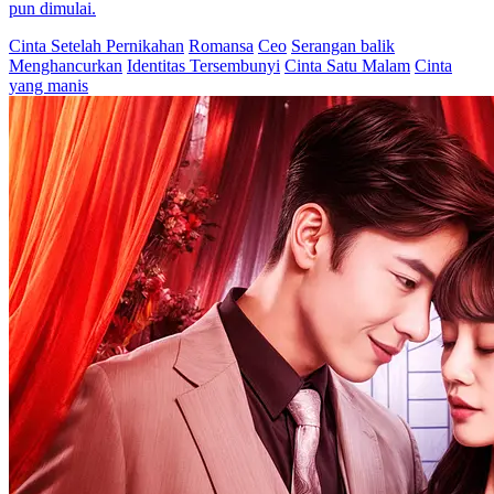
Ternyata Suamiku Seorang Miliarder
80 Episodes
Mu Nianci pernah menjadi putri kesayangan keluarga Mu, seorang
pewaris muda dengan masa depan cerah. Namun, hidupnya berubah
tragis ketika kedua orang tuanya meninggal dalam sebuah
kecelakaan, yang menyebabkan kehancuran keluarganya.
Kehilangan segalanya, Mu Nianci terpaksa tinggal bersama bibinya,
Wang Bifang, dan sepupunya, Wang Xiaoxia. Di lingkungan keras
rumah bibinya, ia harus menghadapi perundungan dan perlakuan
buruk selama bertahun-tahun. Meski menghadapi kesulitan, Mu
Nianci menolak untuk hancur oleh keadaannya. Sebaliknya, semua
itu membentuk dirinya menjadi sosok yang tangguh dan mandiri,
dengan semangat kuat untuk mengekspresikan perasaannya, baik
cinta maupun amarah. Seiring berjalannya waktu, Mu Nianci terus
bekerja keras dan hidup dengan tekad yang besar. Suatu hari,
bibinya, Wang Bifang, berusaha menjodohkannya dengan seorang
pria bernama Meng Jie, yang dianggapnya tidak dapat diterima.
Menolak dipaksa ke dalam pernikahan ini, Mu Nianci membuat
langkah berani dan menikahi seorang pria asing, Meng Yanchen,
secara impulsif untuk menegaskan kemandiriannya. Pernikahan kilat