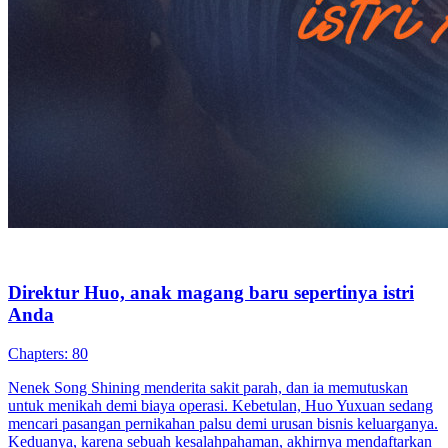
Pernikahan Kontrak Tak Berakhir
Chapters: 79
Aktris Zhao Xinyue terlibat dalam skandal karena hubungan
pacarnya Liu Jiacheng dengan adik angkatnya, Liu Chenche. Di
hari pernikahannya, Liu Chenche mencoba bunuh diri, dan
tunangannya melarikan diri. Bertekad untuk mengubah nasibnya,
Zhao Xinyue mengajukan kontrak pernikahan palsu kepada Jiang
Xubai, saingan Liu Jiacheng, yang menyetujuinya tanpa ragu-ragu.
Setelah pernikahan, Zhao Xinyue menemukan bahwa Jiang Xubai
diikuti oleh paparazzi, dan dia menyarankan agar mereka tinggal
bersama. Beberapa hari kemudian, Liu Jiacheng menghadapi Zhao