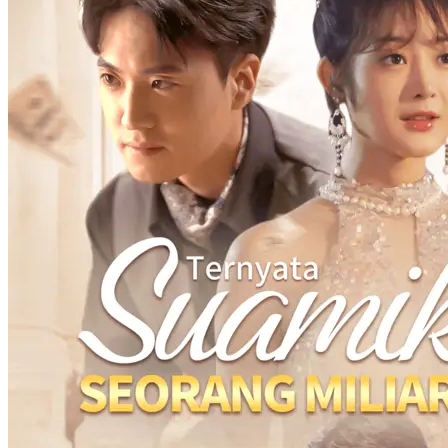
Pria Dingin yang Sok
Romantis
Chapters: 80
Play Count: 0
Pria Dingin yang Sok Romantis
▶
Play Now
Cinta Setelah Pernikahan
Romansa
Romansa Urban
Ceo
Pengganti
Serangan balik