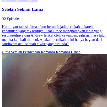
Pernikahan Dadakan Tuan Muda
100 Episodes
“Pernikahan Dadakan Tuan Muda” Adalah drama percintaan
modern yang mengisahkan perjalanan cinta Ivan Narendra dan
Wenny, dua tokoh utama yang mencari cinta sejati di tengah
kebingungan identitas dan tekanan keluarga. Ivan Narendra, seorang
CEO yang menyembunyikan identitas asli dirinya, dan Wenny,
seorang desainer yang mandiri dan kuat, terjerat dalam pernikahan
secara tiba-tiba akibat kesalahpahaman. Seiring dengan
perkembangan cerita, keduanya menghadapi tantangan di dunia
kerja, konflik keluarga, dan proses pertumbuhan pribadi, sambil
perlahan mengungkapkan rahasia masing-masing, merasakan manis
dan pahitnya cinta. Ketika masa lalu Wenny terungkap tanpa
ampun, hubungan mereka menghadapi ujian yang belum pernah
terjadi sebelumnya. Pada akhirnya, setelah serangkaian
kesalahpahaman dan konflik, apakah mereka bisa tetap teguh pada
niat awal mereka dan bersama-sama menghadapi tantangan masa