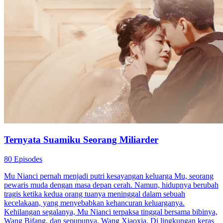
Related Dramas
Cinta dari Pernikahan Politik
79 Episodes
Ini adalah pernikahan yang berawal dari urusan dua keluarga。
Namun dengan seiring berjalannya waktu, cinta Yulia dan
Tia...Tonton Cinta dari Pernikahan Politik secara gratis di NetShort.
Temukan lebih banyak drama populer.
Cinta Setelah Menikah
Cinta Diam Terwujud
Pasangan Tangguh