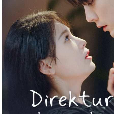
depan?
Cinta Setelah Pernikahan
Romansa
Romansa Urban
Nikah Paksa：Jangan Kabur, CEO!
79 Episodes
Setelah pacarnya direbut oleh adiknya sendiri, Lenny juga dipaksa
ayahnya untuk menikah ke Keluarga Gustiar menggantikan
adiknya. Pasangannya adalah pria yang sedang koma. Namun tak
disangka, di hari pernikahan itu juga, pria itu malah tersadar dari
komanya. Berbagai kejadian yang tak terduga mulai terjadi secara
beruntun setelah pernikahan mereka. Simak terus kelanjutan kisah
cinta antara Lenny dan Jeremy!
Cinta Setelah Pernikahan
Romansa
Romansa Urban