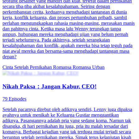
cinta maupun amarah. Seiring berjalannya waktu, Mu Nianci terus
bekerja keras dan hidup dengan tekad yang besar. Suatu hari,
bibinya, Wang Bifang, berusaha menjodohkannya dengan seorang
pria bernama Meng Jie, yang dianggapnya tidak dapat diterima.
Menolak dipaksa ke dalam pernikahan ini, Mu Nianci membuat
langkah berani dan menikahi seorang pria asing, Meng Yanchen,
secara impulsif untuk menegaskan kemandiriannya. Pernikahan kilat
antara Mu Nianci dan Meng Yanchen, dua orang asing yang belum
saling mengenal, menandai awal babak baru dalam hidupnya. Saat
mereka mencoba menavigasi pernikahan yang tak terduga ini,
kekuatan dan tekad Mu Nianci akan diuji. Di tengah tekanan dari
keluarganya, terutama bibinya dan sepupunya, ia belajar untuk
menyeimbangkan pertumbuhan pribadinya dengan dinamika
kompleks pernikahan barunya. Dengan Meng Yanchen di sisinya,
Mu Nianci memulai perjalanan untuk merebut kembali
kehidupannya dan menemukan kembali makna cinta sejati serta
kebebasan hidup.
Identitas Rahasia
Cinta Setelah Nikah
Pernikahan Kilat si Pengawal
70 Episodes