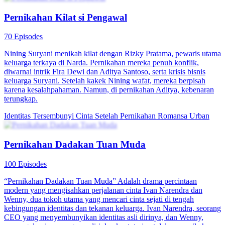
Ternyata Suamiku Seorang Miliarder
80 Episodes
Mu Nianci pernah menjadi putri kesayangan keluarga Mu, seorang
pewaris muda dengan masa depan cerah. Namun, hidupnya berubah
tragis ketika kedua orang tuanya meninggal dalam sebuah
kecelakaan, yang menyebabkan kehancuran keluarganya.
Kehilangan segalanya, Mu Nianci terpaksa tinggal bersama bibinya,
Wang Bifang, dan sepupunya, Wang Xiaoxia. Di lingkungan keras
rumah bibinya, ia harus menghadapi perundungan dan perlakuan
buruk selama bertahun-tahun. Meski menghadapi kesulitan, Mu
Nianci menolak untuk hancur oleh keadaannya. Sebaliknya, semua
itu membentuk dirinya menjadi sosok yang tangguh dan mandiri,
dengan semangat kuat untuk mengekspresikan perasaannya, baik