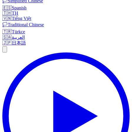
🏳️
Simplified Chinese
🇪🇸
Spanish
🇹🇭
TH
🇻🇳
Tiếng Việt
🏳️
Traditional Chinese
🇹🇷
Türkçe
🇸🇦
العربية
🇯🇵
日本語