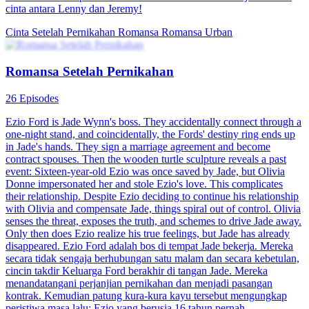
Nining Suryani menikah kilat dengan Rizky Pratama, pewaris utama
keluarga terkaya di Narda. Pernikahan mereka penuh konflik,
diwarnai intrik Fira Dewi dan Aditya Santoso, serta krisis bisnis
keluarga Suryani. Setelah kakek Nining wafat, mereka berpisah
karena kesalahpahaman. Namun, di pernikahan Aditya, kebenaran
terungkap.
Identitas Tersembunyi
Cinta Setelah Pernikahan
Romansa Urban