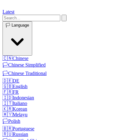
Latest
🏳️
Language
🇨🇳
Chinese
🏳️
Chinese Simplified
🏳️
Chinese Traditional
🇩🇪
DE
🇬🇧
English
🇫🇷
FR
🇮🇩
Indonesian
🇮🇹
Italiano
🇰🇷
Korean
🇲🇾
Melayu
🏳️
Polish
🇧🇷
Portuguese
🇷🇺
Russian