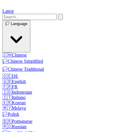
Latest
🏳️
Language
🇨🇳
Chinese
🏳️
Chinese Simplified
🏳️
Chinese Traditional
🇩🇪
DE
🇬🇧
English
🇫🇷
FR
🇮🇩
Indonesian
🇮🇹
Italiano
🇰🇷
Korean
🇲🇾
Melayu
🏳️
Polish
🇧🇷
Portuguese
🇷🇺
Russian