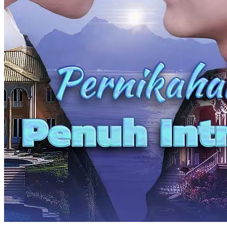
Pernikahan Kilat si Pengawal
70 Episodes
Nining Suryani menikah kilat dengan Rizky Pratama, pewaris utama
keluarga terkaya di Narda. Pernikahan mereka penuh konflik,
diwarnai intrik Fira Dewi dan Aditya Santoso, serta krisis bisnis
keluarga Suryani. Setelah kakek Nining wafat, mereka berpisah
karena kesalahpahaman. Namun, di pernikahan Aditya, kebenaran
terungkap.
Identitas Tersembunyi
Cinta Setelah Pernikahan
Romansa Urban