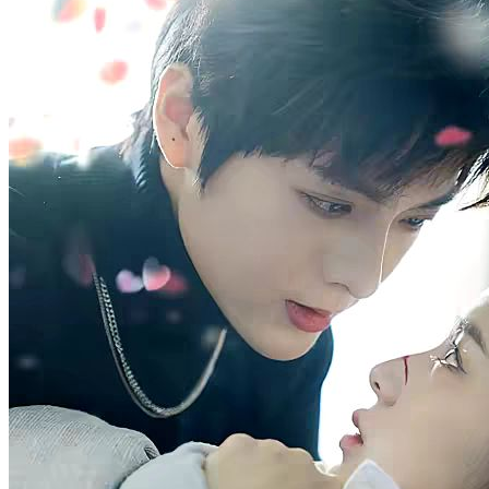
Pertarungan Tinju Besi
60 Episodes
Pada awal abad ke-20, Lu Cheng mencapai puncak seni bela diri
dan menjadi yang terkuat di dunia. Dia berjanji kepada ibunya yang
sedang sekarat untuk menikahi putri sulung dari keluarga
terpandang, Yu Nanyi, dan bersumpah tidak akan pernah bertarung
lagi setelah pernikahan mereka. Namun, pernikahan itu hanyalah
formalitas bagi Yu Nanyi untuk menenangkan orang tuanya, dengan
masa berlaku tiga tahun. Setelah kekasihnya, Li Youwei, kembali
setelah belajar di luar negeri, pernikahan itu akan berakhir. Setelah
tiga tahun berlalu, Li Youwei akhirnya kembali, tapi Yu Nanyi
menyadari bahwa dia tidak bisa lagi hidup tanpa Lu Cheng.
Identitas Rahasia
Cinta Setelah Nikah