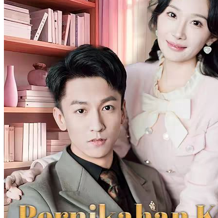
Cinta Tak Terduga Setelah Menikah
114 Episodes
Guru muda Shinta Tanjung yang mengajar di desa terpencil dipaksa
ikut kencan buta. Setelah pengalaman buruk, calon berikutnya
adalah Arjuna Pratama, perwira militer tampan dan tegas. Awalnya
hanya main-main, benih cinta tumbuh, membawa mereka ke kisah
asmara mendalam setelah pernikahan kilat.
Cinta Setelah Pernikahan
Romansa
Periode Romantis