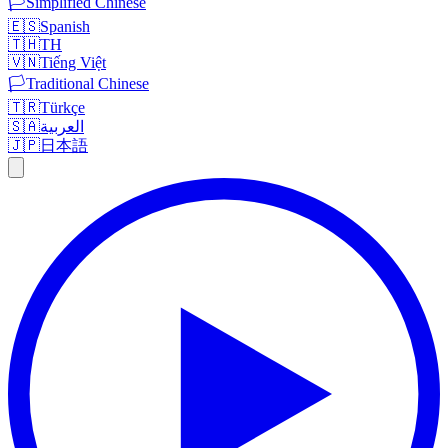
🏳️
Simplified Chinese
🇪🇸
Spanish
🇹🇭
TH
🇻🇳
Tiếng Việt
🏳️
Traditional Chinese
🇹🇷
Türkçe
🇸🇦
العربية
🇯🇵
日本語