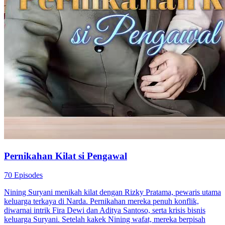
Cinta dalam Pernikahan Tertukar
59 Episodes
Pernikahan antara Keluarga Suhari dan Farhan berawal dari
kesalahpahaman. Setelah kebenaran terungkap, Ira Suhari
memutuskan bertukar pasangan. Ayah Leo Farhan berkomplot
merusak bisnis Keluarga Suhari dan menculik Wanda. Leo dan Ira
bekerja sama mengungkap kejahatan ayahnya dan merebut kendali
perusahaan. Setelah semua berakhir, Leo jemput Wanda pulang dari
luar negeri. Yarta membantu Ira memulihkan bisnis keluarganya.
Kedua pasangan ini akhirnya hidup bahagia bersama.
Cinta Semalam
Takdir Cinta
Cinta Setelah Menikah