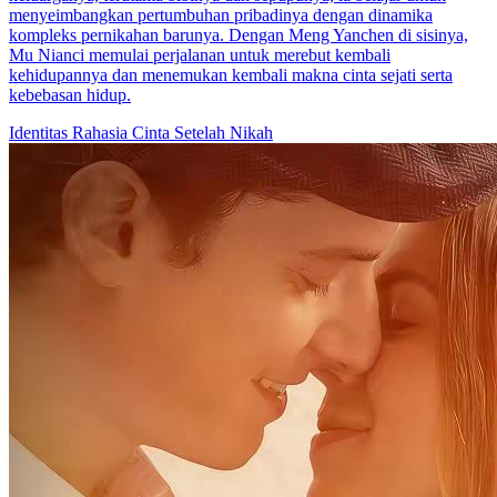
menyeimbangkan pertumbuhan pribadinya dengan dinamika
kompleks pernikahan barunya. Dengan Meng Yanchen di sisinya,
Mu Nianci memulai perjalanan untuk merebut kembali
kehidupannya dan menemukan kembali makna cinta sejati serta
kebebasan hidup.
Identitas Rahasia
Cinta Setelah Nikah