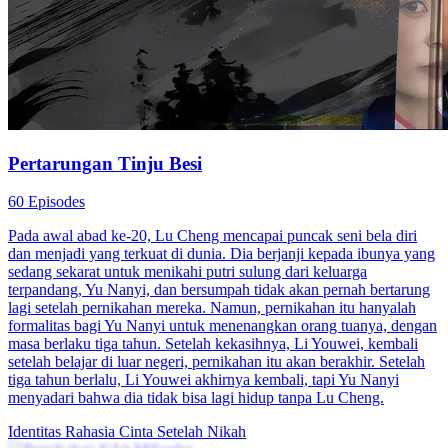
Putri Adinda adalah putri keluarga kaya, hancur setelah dikhianati
Arga Wijaya. Dalam keadaan mabuk, ia bermalam dengan pria
misterius. Karena tekanan kakeknya, ia menikah kilat, lalu sadar
suaminya adalah Raka Pratama, paman sahabatnya sekaligus
penguasa bisnis. Dari pernikahan tak terduga itu, cinta dan konflik
pun dimulai.
Cinta Setelah Pernikahan
Romansa
Ceo