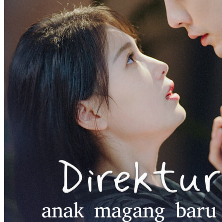
Ternyata suaminya seorang miliarder! Kata kunci : Saluran Wanita,
Pernikahan Kilat, Penyimpangan alur cerita, Kisah Cinta, Kisah
Romantis."
Cinta Setelah Pernikahan
Romansa
Romansa Urban