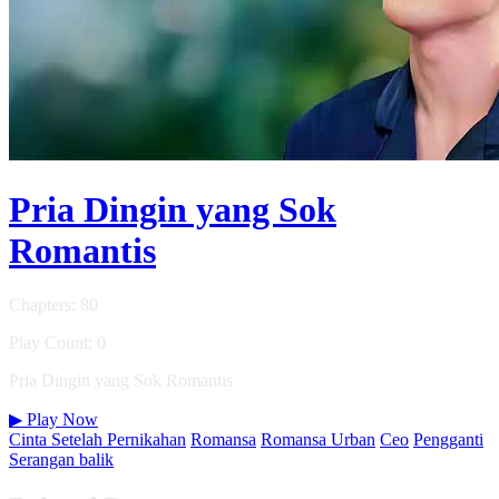
Pria Dingin yang Sok
Romantis
Chapters: 80
Play Count: 0
Pria Dingin yang Sok Romantis
▶
Play Now
Cinta Setelah Pernikahan
Romansa
Romansa Urban
Ceo
Pengganti
Serangan balik