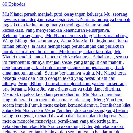
80 Episodes
Mu Nianci pernah menjadi putri kesayangan keluarga Mu, seorang
pewaris muda dengan masa depan cerah. Namun, hidupnya berubah
tragis ketika kedua orang tuanya meninggal dalam sebuah
kecelakaan, yang menyebabkan kehancuran keluarganya.
Kehilangan segalanya, Mu Nianci terpaksa tinggal bersama bibinya,
Wang Bifang, dan sepupunya, Wang Xiaoxia. Di lingkungan keras
rumah bibinya, ia harus menghadapi perundungan dan perlakuan
buruk selama bertahun-tahun. Meski menghadapi kesulitan, Mu
Nianci menolak untuk hancur oleh keadaannya. Sebaliknya, semua
itu membentuk dirinya menjadi sosok yang tangguh dan mandiri,
dengan semangat kuat untuk mengekspresikan perasaannya, baik
cinta maupun amarah. Seiring berjalannya waktu, Mu Nianci terus
bekerja keras dan hidup dengan tekad yang besar. Suatu hari,
bibinya, Wang Bifang, berusaha menjodohkannya dengan seorang
pria bernama Meng Jie, yang dianggapnya tidak dapat diterima.
Menolak dipaksa ke dalam pernikahan ini, Mu Nianci membuat
langkah berani dan menikahi seorang pria asing, Meng Yanchen,
secara impulsif untuk menegaskan kemandiriannya. Pernikahan kilat
antara Mu Nianci dan Meng Yanchen, dua orang asing yang belum
saling mengenal, menandai awal babak baru dalam hidupnya. Saat
mereka mencoba menavigasi pernikahan yang tak terduga ini,
kekuatan dan tekad Mu Nianci akan diuji. Di tengah tekanan dari
keluarganya, terutama bibinya dan sepupunya, ia belajar untuk