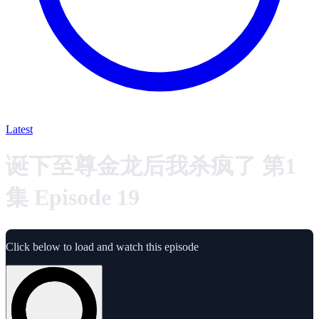
Latest
诞下至尊金龙后我杀疯了 第1
集 Episode 19
Click below to load and watch this episode